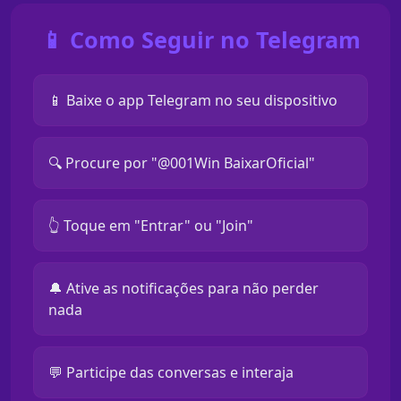
📱 Como Seguir no Telegram
📱 Baixe o app Telegram no seu dispositivo
🔍 Procure por "@001Win BaixarOficial"
👆 Toque em "Entrar" ou "Join"
🔔 Ative as notificações para não perder
nada
💬 Participe das conversas e interaja