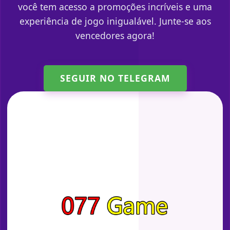
você tem acesso a promoções incríveis e uma
experiência de jogo inigualável. Junte-se aos
vencedores agora!
SEGUIR NO TELEGRAM