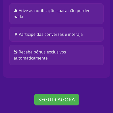
🔔 Ative as notificações para não perder
nada
💬 Participe das conversas e interaja
🎁 Receba bônus exclusivos
automaticamente
SEGUIR AGORA