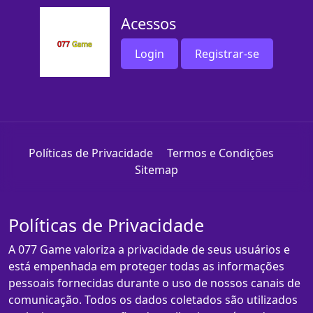
Acessos
Login
Registrar-se
Políticas de Privacidade
Termos e Condições
Sitemap
Políticas de Privacidade
A 077 Game valoriza a privacidade de seus usuários e
está empenhada em proteger todas as informações
pessoais fornecidas durante o uso de nossos canais de
comunicação. Todos os dados coletados são utilizados