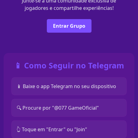
Junte-se a uma comunidade exclusiva de
jogadores e compartilhe experiências!
Entrar Grupo
📱 Como Seguir no Telegram
📱 Baixe o app Telegram no seu dispositivo
🔍 Procure por "@077 GameOficial"
👆 Toque em "Entrar" ou "Join"