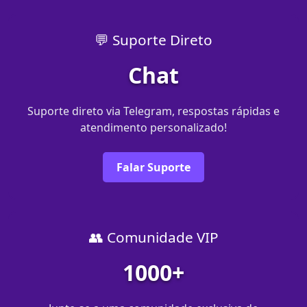
💬 Suporte Direto
Chat
Suporte direto via Telegram, respostas rápidas e
atendimento personalizado!
Falar Suporte
👥 Comunidade VIP
1000+