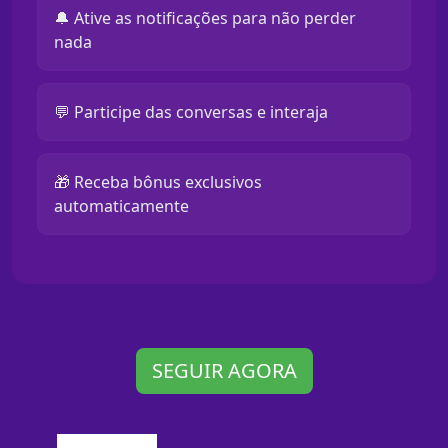
🔔 Ative as notificações para não perder
nada
💬 Participe das conversas e interaja
🎁 Receba bônus exclusivos
automaticamente
SEGUIR AGORA