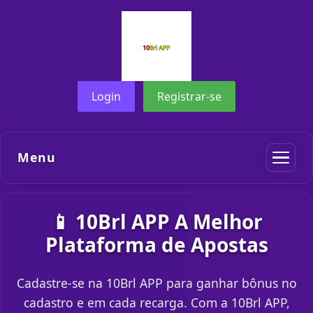
Login
Registrar-se
Menu
📱 10Brl APP A Melhor
Plataforma de Apostas
Cadastre-se na 10Brl APP para ganhar bônus no
cadastro e em cada recarga. Com a 10Brl APP,