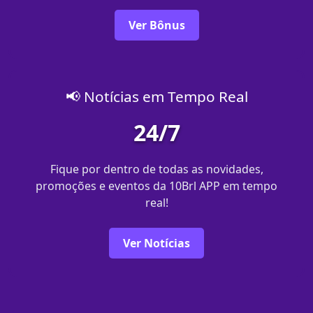
Ver Bônus
📢 Notícias em Tempo Real
24/7
Fique por dentro de todas as novidades,
promoções e eventos da 10Brl APP em tempo
real!
Ver Notícias