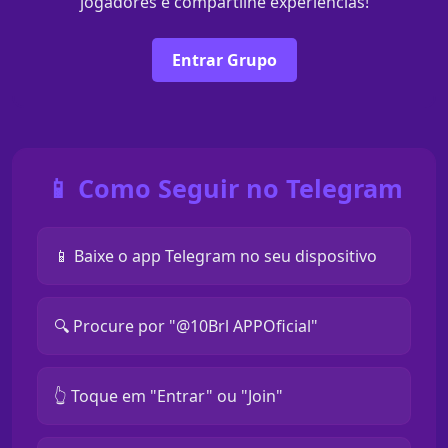
jogadores e compartilhe experiências!
Entrar Grupo
📱 Como Seguir no Telegram
📱 Baixe o app Telegram no seu dispositivo
🔍 Procure por "@10Brl APPOficial"
👆 Toque em "Entrar" ou "Join"