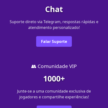
Chat
Suporte direto via Telegram, respostas rápidas e
atendimento personalizado!
Falar Suporte
👥 Comunidade VIP
1000+
Junte-se a uma comunidade exclusiva de
jogadores e compartilhe experiências!