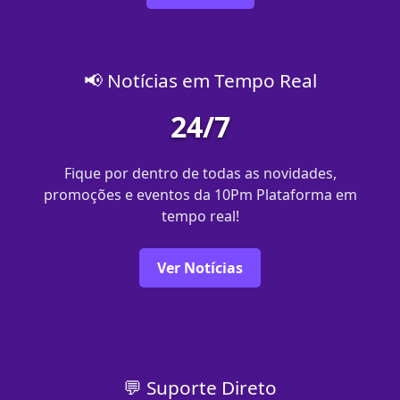
📢 Notícias em Tempo Real
24/7
Fique por dentro de todas as novidades,
promoções e eventos da 10Pm Plataforma em
tempo real!
Ver Notícias
💬 Suporte Direto