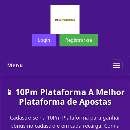
Login
Registrar-se
Menu
📱 10Pm Plataforma A Melhor
Plataforma de Apostas
Cadastre-se na 10Pm Plataforma para ganhar
bônus no cadastro e em cada recarga. Com a