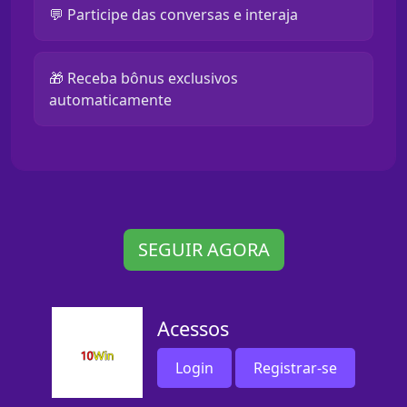
💬 Participe das conversas e interaja
🎁 Receba bônus exclusivos
automaticamente
SEGUIR AGORA
Acessos
Login
Registrar-se