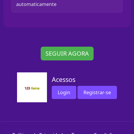
automaticamente
SEGUIR AGORA
Acessos
Login
Registrar-se