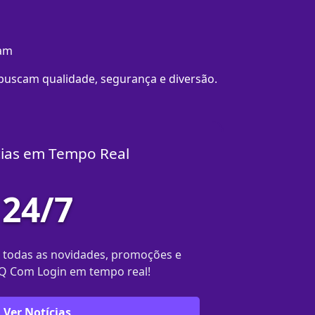
ram
 buscam qualidade, segurança e diversão.
cias em Tempo Real
24/7
e todas as novidades, promoções e
Q Com Login em tempo real!
Ver Notícias