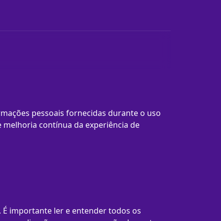
rmações pessoais fornecidas durante o uso
e melhoria contínua da experiência de
É importante ler e entender todos os