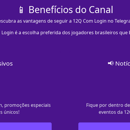
📱 Benefícios do Canal
scubra as vantagens de seguir a 12Q Com Login no Teleg
ogin é a escolha preferida dos jogadores brasileiros que
sivos
📢 Notí
m, promoções especiais
Fique por dentro d
s únicos!
eventos da 12