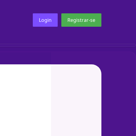
Login
Registrar-se