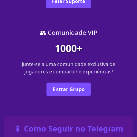
Falar Suporte
👥 Comunidade VIP
1000+
Junte-se a uma comunidade exclusiva de
jogadores e compartilhe experiências!
Entrar Grupo
📱 Como Seguir no Telegram