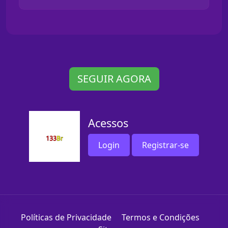
SEGUIR AGORA
Acessos
Login
Registrar-se
Políticas de Privacidade
Termos e Condições