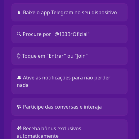
📱 Baixe o app Telegram no seu dispositivo
🔍 Procure por "@133BrOficial"
👆 Toque em "Entrar" ou "Join"
🔔 Ative as notificações para não perder
nada
💬 Participe das conversas e interaja
🎁 Receba bônus exclusivos
automaticamente