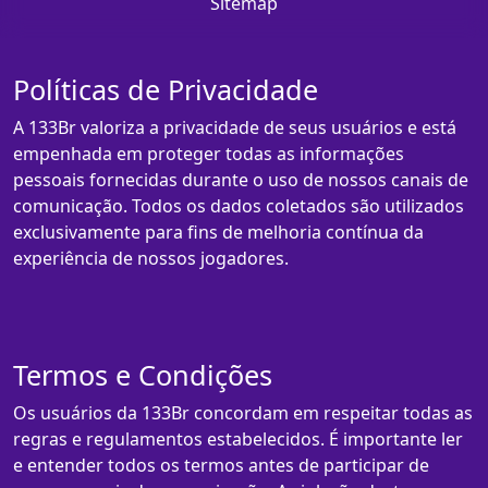
Sitemap
Políticas de Privacidade
A 133Br valoriza a privacidade de seus usuários e está
empenhada em proteger todas as informações
pessoais fornecidas durante o uso de nossos canais de
comunicação. Todos os dados coletados são utilizados
exclusivamente para fins de melhoria contínua da
experiência de nossos jogadores.
Termos e Condições
Os usuários da 133Br concordam em respeitar todas as
regras e regulamentos estabelecidos. É importante ler
e entender todos os termos antes de participar de