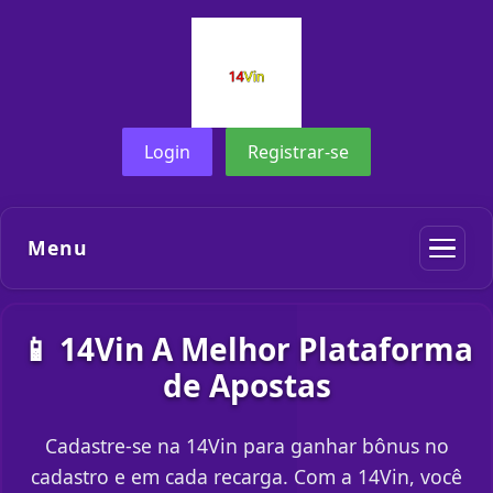
Login
Registrar-se
Menu
📱 14Vin A Melhor Plataforma
de Apostas
Cadastre-se na 14Vin para ganhar bônus no
cadastro e em cada recarga. Com a 14Vin, você