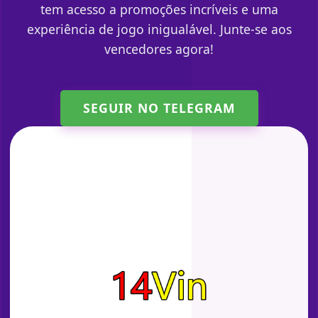
tem acesso a promoções incríveis e uma
experiência de jogo inigualável. Junte-se aos
vencedores agora!
SEGUIR NO TELEGRAM