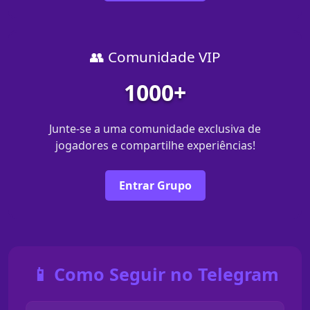
👥 Comunidade VIP
1000+
Junte-se a uma comunidade exclusiva de
jogadores e compartilhe experiências!
Entrar Grupo
📱 Como Seguir no Telegram