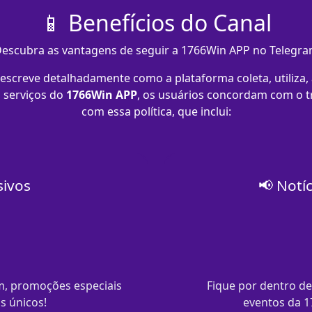
📱 Benefícios do Canal
escubra as vantagens de seguir a 1766Win APP no Telegr
escreve detalhadamente como a plataforma coleta, utiliza
s serviços do
1766Win APP
, os usuários concordam com o 
com essa política, que inclui:
sivos
📢 Notí
m, promoções especiais
Fique por dentro d
s únicos!
eventos da 1