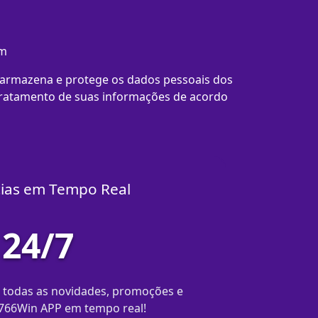
am
, armazena e protege os dados pessoais dos
tratamento de suas informações de acordo
cias em Tempo Real
24/7
e todas as novidades, promoções e
766Win APP em tempo real!