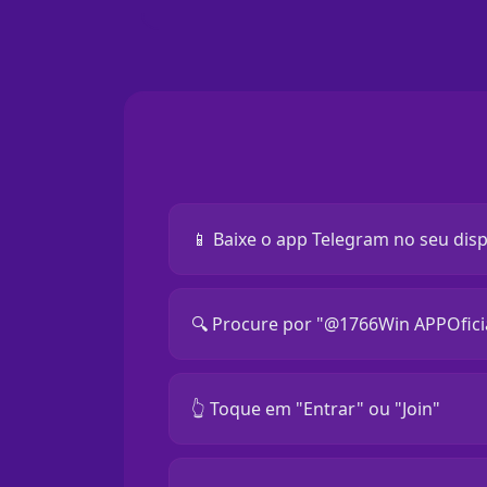
📱 Baixe o app Telegram no seu disp
🔍 Procure por "@1766Win APPOfici
👆 Toque em "Entrar" ou "Join"