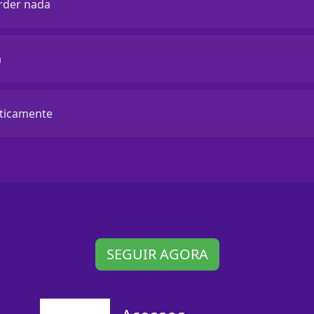
erder nada
a
aticamente
SEGUIR AGORA