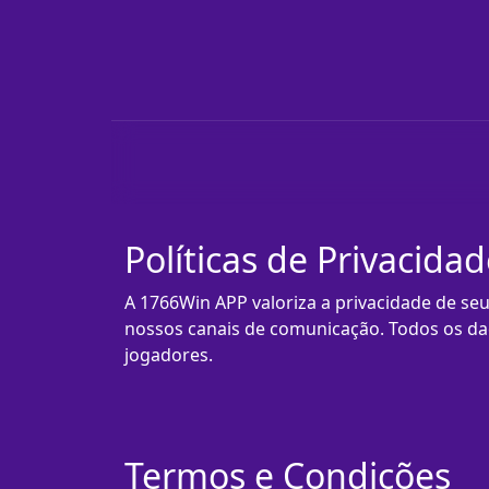
Políticas de Privacida
A 1766Win APP valoriza a privacidade de s
nossos canais de comunicação. Todos os dad
jogadores.
Termos e Condições