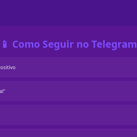
📱 Como Seguir no Telegram
ositivo
al"