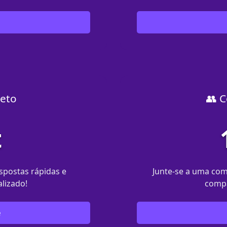
reto
👥 
t
espostas rápidas e
Junte-se a uma com
lizado!
compa
e