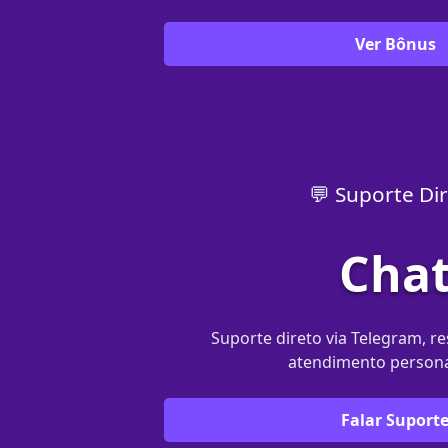
Ver Bônus
💬 Suporte Di
Cha
Suporte direto via Telegram, r
atendimento persona
Falar Suport