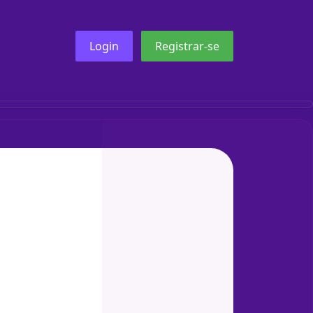
Login
Registrar-se