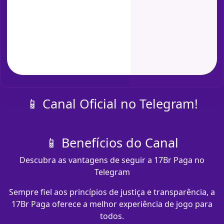
📱 Canal Oficial no Telegram!
📱 Benefícios do Canal
Descubra as vantagens de seguir a 17Br Paga no
Telegram
Sempre fiel aos princípios de justiça e transparência, a
17Br Paga oferece a melhor experiência de jogo para
todos.