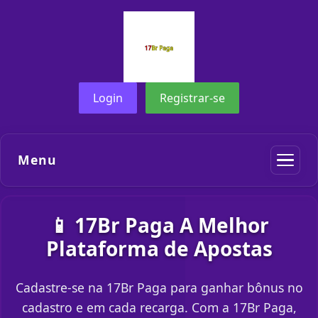
Login
Registrar-se
Menu
📱 17Br Paga A Melhor
Plataforma de Apostas
Cadastre-se na 17Br Paga para ganhar bônus no
cadastro e em cada recarga. Com a 17Br Paga,