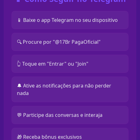
📱 Baixe o app Telegram no seu dispositivo
🔍 Procure por "@17Br PagaOficial"
👆 Toque em "Entrar" ou "Join"
🔔 Ative as notificações para não perder
nada
💬 Participe das conversas e interaja
🎁 Receba bônus exclusivos