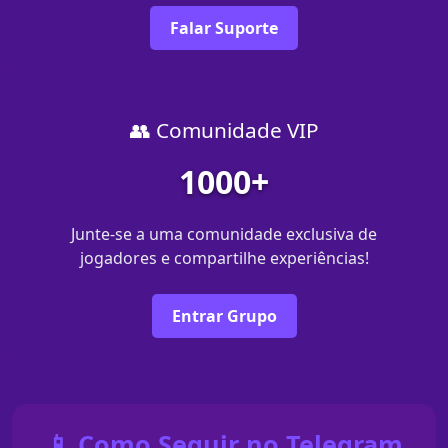
Falar Suporte
👥 Comunidade VIP
1000+
Junte-se a uma comunidade exclusiva de
jogadores e compartilhe experiências!
Entrar Grupo
📱 Como Seguir no Telegram