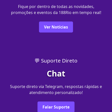
Fique por dentro de todas as novidades,
promoções e eventos da 188Rio em tempo real!
Ver Notícias
💬 Suporte Direto
Chat
Suporte direto via Telegram, respostas rápidas e
atendimento personalizado!
Falar Suporte