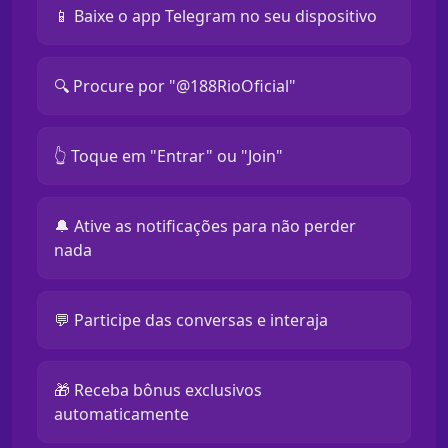
📱 Baixe o app Telegram no seu dispositivo
🔍 Procure por "@188RioOficial"
👆 Toque em "Entrar" ou "Join"
🔔 Ative as notificações para não perder
nada
💬 Participe das conversas e interaja
🎁 Receba bônus exclusivos
automaticamente