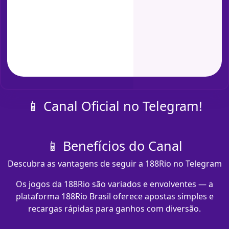
📱 Canal Oficial no Telegram!
📱 Benefícios do Canal
Descubra as vantagens de seguir a 188Rio no Telegram
Os jogos da 188Rio são variados e envolventes — a
plataforma 188Rio Brasil oferece apostas simples e
recargas rápidas para ganhos com diversão.