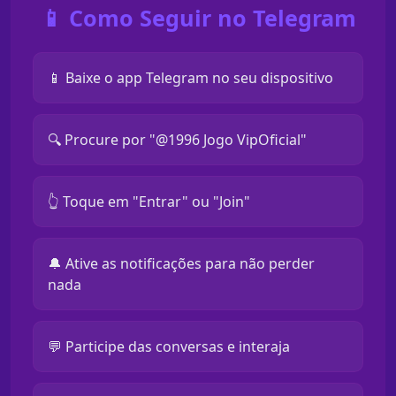
📱 Como Seguir no Telegram
📱 Baixe o app Telegram no seu dispositivo
🔍 Procure por "@1996 Jogo VipOficial"
👆 Toque em "Entrar" ou "Join"
🔔 Ative as notificações para não perder
nada
💬 Participe das conversas e interaja