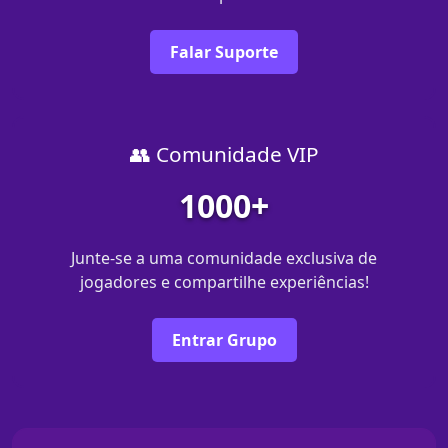
Falar Suporte
👥 Comunidade VIP
1000+
Junte-se a uma comunidade exclusiva de
jogadores e compartilhe experiências!
Entrar Grupo