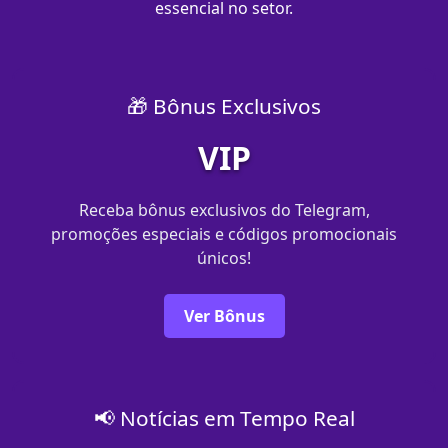
essencial no setor.
🎁 Bônus Exclusivos
VIP
Receba bônus exclusivos do Telegram,
promoções especiais e códigos promocionais
únicos!
Ver Bônus
📢 Notícias em Tempo Real