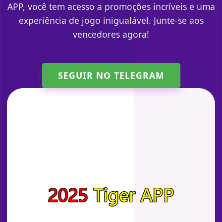
APP, você tem acesso a promoções incríveis e uma
experiência de jogo inigualável. Junte-se aos
vencedores agora!
SEGUIR NO TELEGRAM