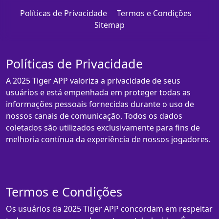
Políticas de Privacidade
Termos e Condições
Sitemap
Políticas de Privacidade
A 2025 Tiger APP valoriza a privacidade de seus
usuários e está empenhada em proteger todas as
informações pessoais fornecidas durante o uso de
nossos canais de comunicação. Todos os dados
coletados são utilizados exclusivamente para fins de
melhoria contínua da experiência de nossos jogadores.
Termos e Condições
Os usuários da 2025 Tiger APP concordam em respeitar