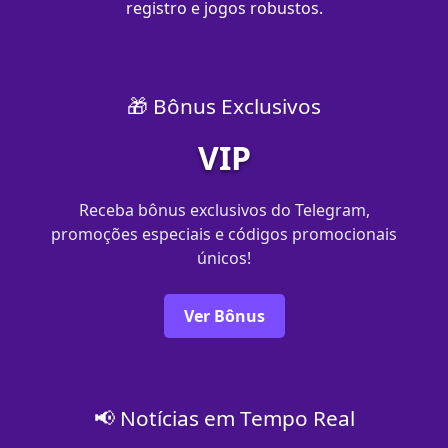
registro e jogos robustos.
🎁 Bônus Exclusivos
VIP
Receba bônus exclusivos do Telegram,
promoções especiais e códigos promocionais
únicos!
Ver Bônus
📢 Notícias em Tempo Real