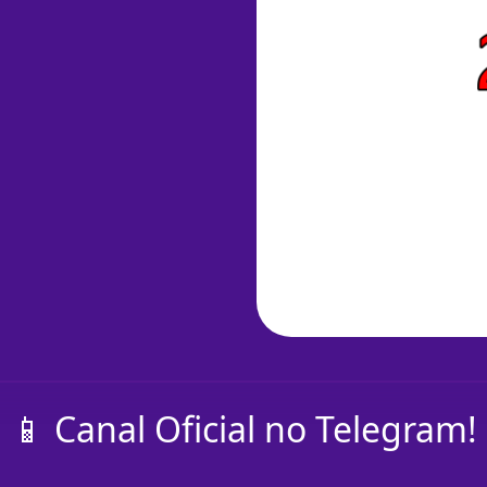
📱 Canal Oficial no Telegram!