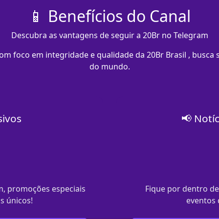
📱 Benefícios do Canal
Descubra as vantagens de seguir a 20Br no Telegram
 com foco em integridade e qualidade da 20Br Brasil , busc
do mundo.
sivos
📢 Notí
m, promoções especiais
Fique por dentro d
s únicos!
eventos 