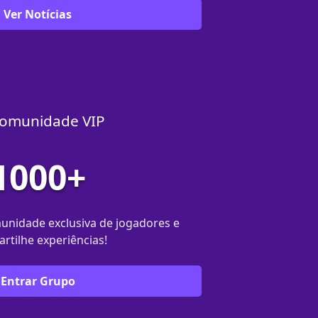
Ver Notícias
Comunidade VIP
1000+
unidade exclusiva de jogadores e
rtilhe experiências!
Entrar Grupo