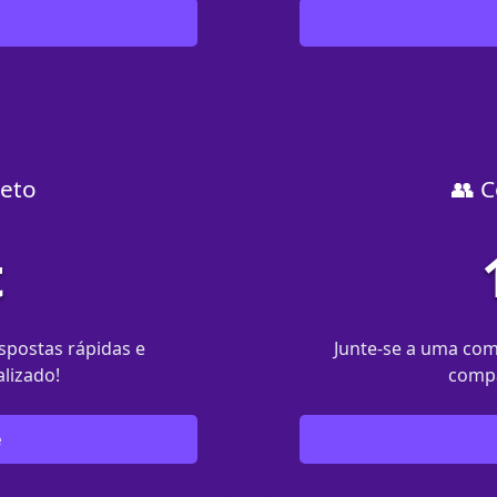
reto
👥 
t
espostas rápidas e
Junte-se a uma com
lizado!
compa
e