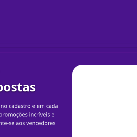
postas
 no cadastro e em cada
promoções incríveis e
unte-se aos vencedores