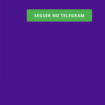
SEGUIR NO TELEGRAM