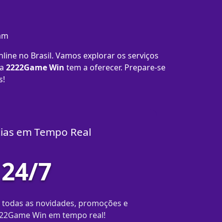
ram
line no Brasil. Vamos explorar os serviços
 a
2222Game Win
tem a oferecer. Prepare-se
s!
cias em Tempo Real
24/7
e todas as novidades, promoções e
222Game Win em tempo real!