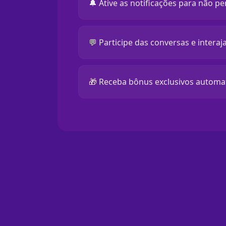
🔔 Ative as notificações para não p
💬 Participe das conversas e interaj
🎁 Receba bônus exclusivos autom