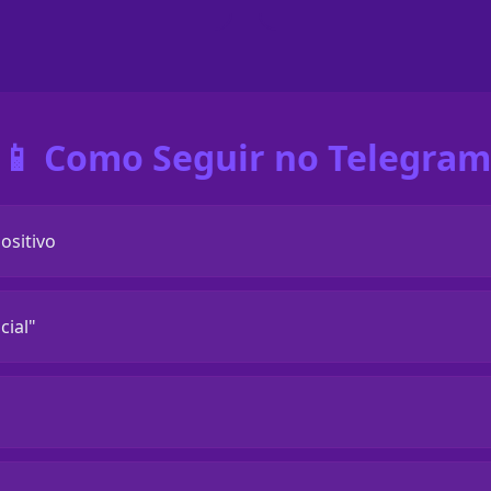
📱 Como Seguir no Telegram
ositivo
cial"