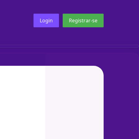
Login
Registrar-se