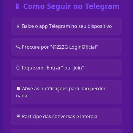
📱 Como Seguir no Telegram
📱 Baixe o app Telegram no seu dispositivo
🔍 Procure por "@222G LoginOficial"
👆 Toque em "Entrar" ou "Join"
🔔 Ative as notificações para não perder
nada
💬 Participe das conversas e interaja