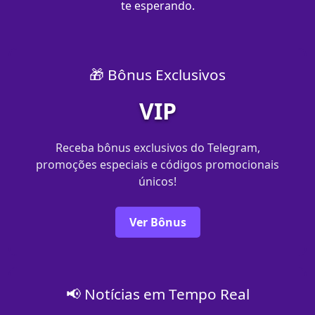
te esperando.
🎁 Bônus Exclusivos
VIP
Receba bônus exclusivos do Telegram,
promoções especiais e códigos promocionais
únicos!
Ver Bônus
📢 Notícias em Tempo Real