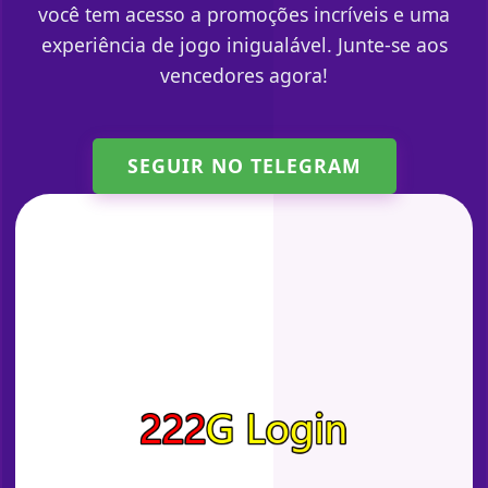
você tem acesso a promoções incríveis e uma
experiência de jogo inigualável. Junte-se aos
vencedores agora!
SEGUIR NO TELEGRAM