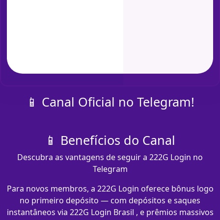
📱 Canal Oficial no Telegram!
📱 Benefícios do Canal
Descubra as vantagens de seguir a 222G Login no
Telegram
Para novos membros, a 222G Login oferece bônus logo
no primeiro depósito — com depósitos e saques
instantâneos via 222G Login Brasil , e prêmios massivos