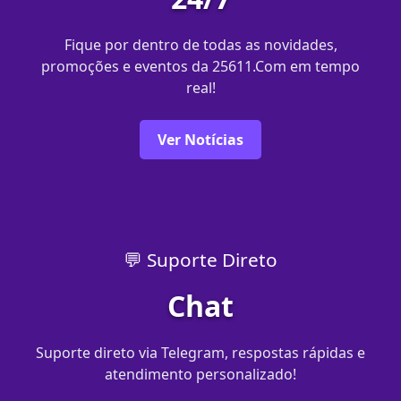
Fique por dentro de todas as novidades,
promoções e eventos da 25611.Com em tempo
real!
Ver Notícias
💬 Suporte Direto
Chat
Suporte direto via Telegram, respostas rápidas e
atendimento personalizado!