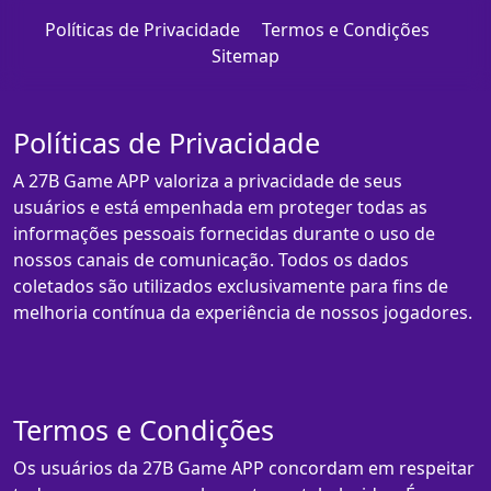
Políticas de Privacidade
Termos e Condições
Sitemap
Políticas de Privacidade
A 27B Game APP valoriza a privacidade de seus
usuários e está empenhada em proteger todas as
informações pessoais fornecidas durante o uso de
nossos canais de comunicação. Todos os dados
coletados são utilizados exclusivamente para fins de
melhoria contínua da experiência de nossos jogadores.
Termos e Condições
Os usuários da 27B Game APP concordam em respeitar