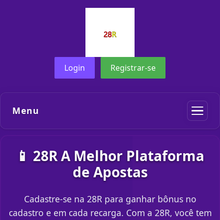
Login
Registrar-se
Menu
📱 28R A Melhor Plataforma
de Apostas
Cadastre-se na 28R para ganhar bônus no
cadastro e em cada recarga. Com a 28R, você tem