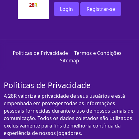
Login
Registrar-se
Políticas de Privacidade
Termos e Condições
Sitemap
Políticas de Privacidade
A 28R valoriza a privacidade de seus usuários e está
empenhada em proteger todas as informações
pessoais fornecidas durante o uso de nossos canais de
comunicação. Todos os dados coletados são utilizados
exclusivamente para fins de melhoria contínua da
experiência de nossos jogadores.