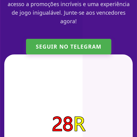
acesso a promoções incríveis e uma experiência
de jogo inigualável. Junte-se aos vencedores
agora!
SEGUIR NO TELEGRAM