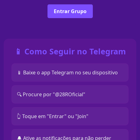
Entrar Grupo
📱 Como Seguir no Telegram
📱 Baixe o app Telegram no seu dispositivo
🔍 Procure por "@28ROficial"
👆 Toque em "Entrar" ou "Join"
🔔 Ative as notificações para não perder