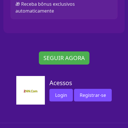
🎁 Receba bônus exclusivos
automaticamente
SEGUIR AGORA
Acessos
Login
Registrar-se