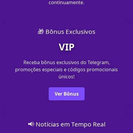
continuamente.
🎁 Bônus Exclusivos
VIP
Receba bônus exclusivos do Telegram,
promoções especiais e códigos promocionais
únicos!
Ver Bônus
📢 Notícias em Tempo Real