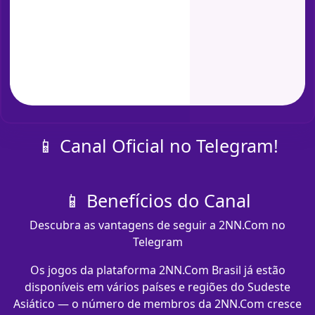
📱 Canal Oficial no Telegram!
📱 Benefícios do Canal
Descubra as vantagens de seguir a 2NN.Com no
Telegram
Os jogos da plataforma 2NN.Com Brasil já estão
disponíveis em vários países e regiões do Sudeste
Asiático — o número de membros da 2NN.Com cresce