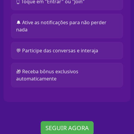
👆 Toque em "Entrar" ou "Join"
🔔 Ative as notificações para não perder
nada
💬 Participe das conversas e interaja
🎁 Receba bônus exclusivos
automaticamente
SEGUIR AGORA