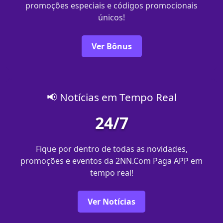
promoções especiais e códigos promocionais
únicos!
Ver Bônus
📢 Notícias em Tempo Real
24/7
Fique por dentro de todas as novidades,
promoções e eventos da 2NN.Com Paga APP em
tempo real!
Ver Notícias