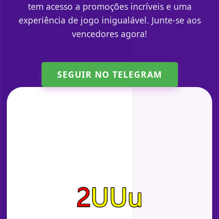
tem acesso a promoções incríveis e uma
experiência de jogo inigualável. Junte-se aos
vencedores agora!
SEGUIR NO TELEGRAM