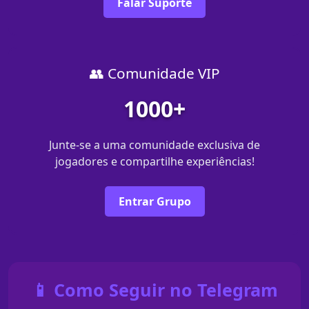
Falar Suporte
👥 Comunidade VIP
1000+
Junte-se a uma comunidade exclusiva de
jogadores e compartilhe experiências!
Entrar Grupo
📱 Como Seguir no Telegram