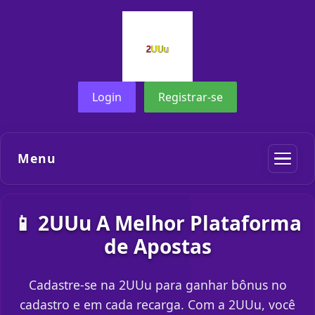
Login
Registrar-se
Menu
📱 2UUu A Melhor Plataforma
de Apostas
Cadastre-se na 2UUu para ganhar bônus no
cadastro e em cada recarga. Com a 2UUu, você