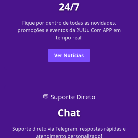
24/7
Fique por dentro de todas as novidades,
promoções e eventos da 2UUu Com APP em
tempo real!
Ver Notícias
💬 Suporte Direto
Chat
Suporte direto via Telegram, respostas rápidas e
atendimento personalizado!