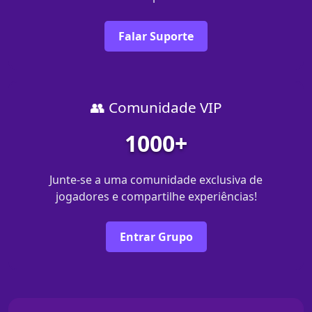
Falar Suporte
👥 Comunidade VIP
1000+
Junte-se a uma comunidade exclusiva de
jogadores e compartilhe experiências!
Entrar Grupo