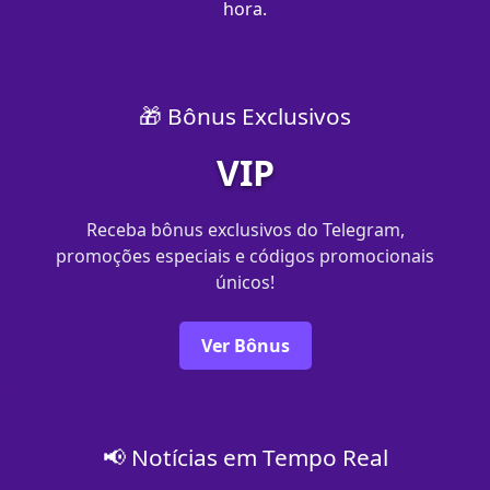
hora.
🎁 Bônus Exclusivos
VIP
Receba bônus exclusivos do Telegram,
promoções especiais e códigos promocionais
únicos!
Ver Bônus
📢 Notícias em Tempo Real