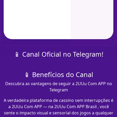
📱 Canal Oficial no Telegram!
📱 Benefícios do Canal
Descubra as vantagens de seguir a 2UUu Com APP no
Telegram
A verdadeira plataforma de cassino sem interrupções é
a 2UUu Com APP — na 2UUu Com APP Brasil , você
sente o impacto visual e sensorial dos jogos a qualquer