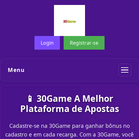
Login
Registrar-se
Menu
📱 30Game A Melhor
Plataforma de Apostas
Cadastre-se na 30Game para ganhar bônus no
cadastro e em cada recarga. Com a 30Game, você