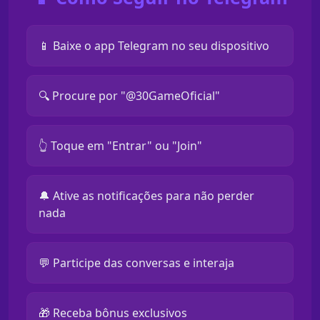
📱 Baixe o app Telegram no seu dispositivo
🔍 Procure por "@30GameOficial"
👆 Toque em "Entrar" ou "Join"
🔔 Ative as notificações para não perder
nada
💬 Participe das conversas e interaja
🎁 Receba bônus exclusivos