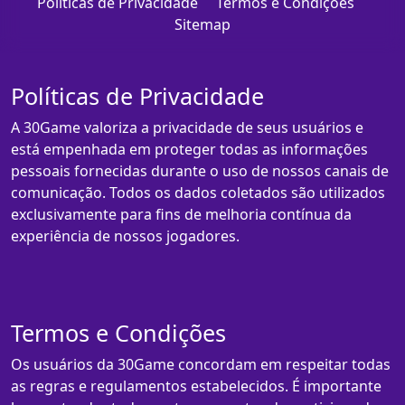
Políticas de Privacidade
Termos e Condições
Sitemap
Políticas de Privacidade
A 30Game valoriza a privacidade de seus usuários e
está empenhada em proteger todas as informações
pessoais fornecidas durante o uso de nossos canais de
comunicação. Todos os dados coletados são utilizados
exclusivamente para fins de melhoria contínua da
experiência de nossos jogadores.
Termos e Condições
Os usuários da 30Game concordam em respeitar todas
as regras e regulamentos estabelecidos. É importante