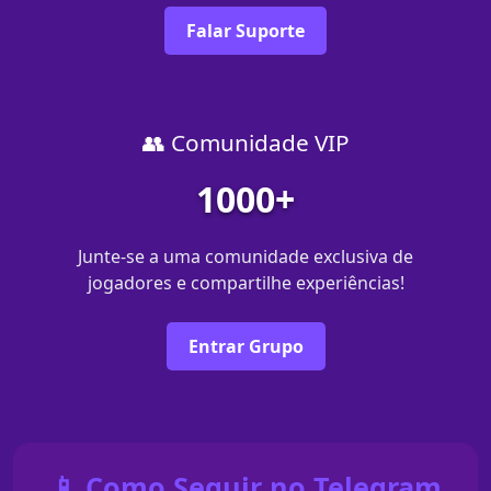
Falar Suporte
👥 Comunidade VIP
1000+
Junte-se a uma comunidade exclusiva de
jogadores e compartilhe experiências!
Entrar Grupo
📱 Como Seguir no Telegram