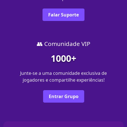
Falar Suporte
👥 Comunidade VIP
1000+
Junte-se a uma comunidade exclusiva de
jogadores e compartilhe experiências!
Entrar Grupo