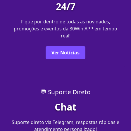
24/7
Fique por dentro de todas as novidades,
promoções e eventos da 30Win APP em tempo
real!
Ver Notícias
💬 Suporte Direto
Chat
Suporte direto via Telegram, respostas rápidas e
atendimento personalizado!