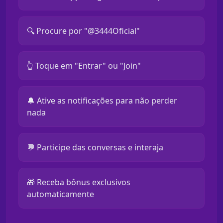
🔍 Procure por "@3444Oficial"
👆 Toque em "Entrar" ou "Join"
🔔 Ative as notificações para não perder
nada
💬 Participe das conversas e interaja
🎁 Receba bônus exclusivos
automaticamente