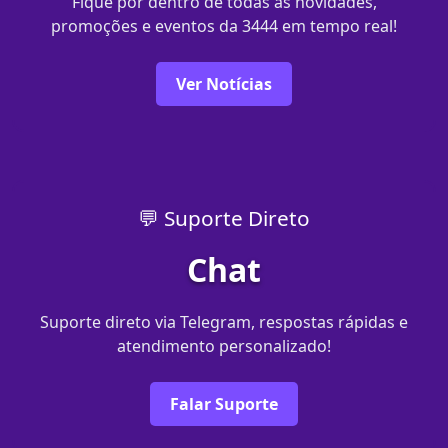
Fique por dentro de todas as novidades,
promoções e eventos da 3444 em tempo real!
Ver Notícias
💬 Suporte Direto
Chat
Suporte direto via Telegram, respostas rápidas e
atendimento personalizado!
Falar Suporte