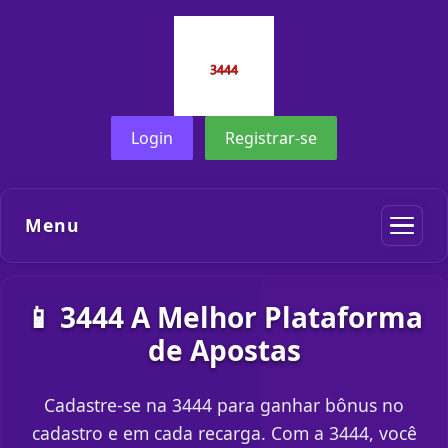
Login
Registrar-se
Menu
📱 3444 A Melhor Plataforma
de Apostas
Cadastre-se na 3444 para ganhar bônus no
cadastro e em cada recarga. Com a 3444, você