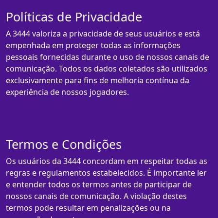
Políticas de Privacidade
A 3444 valoriza a privacidade de seus usuários e está
empenhada em proteger todas as informações
pessoais fornecidas durante o uso de nossos canais de
comunicação. Todos os dados coletados são utilizados
exclusivamente para fins de melhoria contínua da
experiência de nossos jogadores.
Termos e Condições
Os usuários da 3444 concordam em respeitar todas as
regras e regulamentos estabelecidos. É importante ler
e entender todos os termos antes de participar de
nossos canais de comunicação. A violação destes
termos pode resultar em penalizações ou na