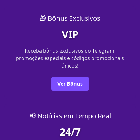
🎁 Bônus Exclusivos
VIP
Receba bônus exclusivos do Telegram,
promoções especiais e códigos promocionais
únicos!
Ver Bônus
📢 Notícias em Tempo Real
24/7