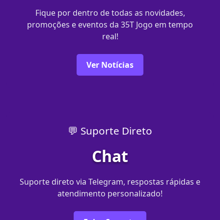
Fique por dentro de todas as novidades,
promoções e eventos da 35T Jogo em tempo
real!
Ver Notícias
💬 Suporte Direto
Chat
Suporte direto via Telegram, respostas rápidas e
atendimento personalizado!