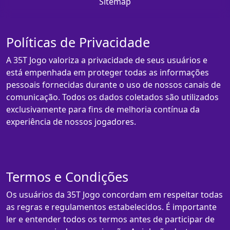
Sitemap
Políticas de Privacidade
A 35T Jogo valoriza a privacidade de seus usuários e
está empenhada em proteger todas as informações
pessoais fornecidas durante o uso de nossos canais de
comunicação. Todos os dados coletados são utilizados
exclusivamente para fins de melhoria contínua da
experiência de nossos jogadores.
Termos e Condições
Os usuários da 35T Jogo concordam em respeitar todas
as regras e regulamentos estabelecidos. É importante
ler e entender todos os termos antes de participar de