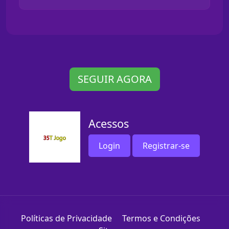
SEGUIR AGORA
Acessos
Login
Registrar-se
Políticas de Privacidade
Termos e Condições