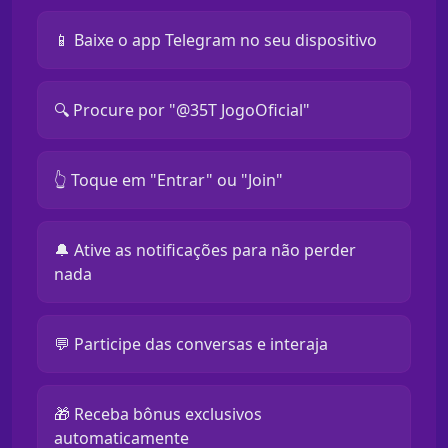
📱 Baixe o app Telegram no seu dispositivo
🔍 Procure por "@35T JogoOficial"
👆 Toque em "Entrar" ou "Join"
🔔 Ative as notificações para não perder
nada
💬 Participe das conversas e interaja
🎁 Receba bônus exclusivos
automaticamente