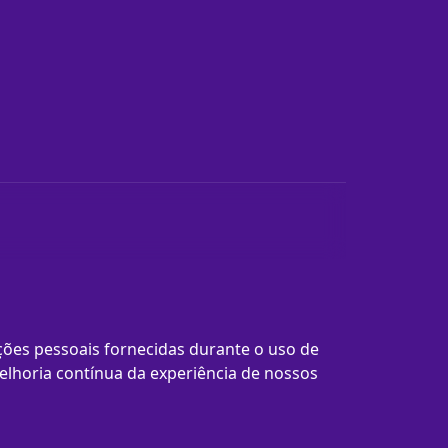
ções pessoais fornecidas durante o uso de
elhoria contínua da experiência de nossos