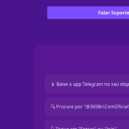
Falar Suport
📱 Baixe o app Telegram no seu disp
🔍 Procure por "@365Brl.ComOficial