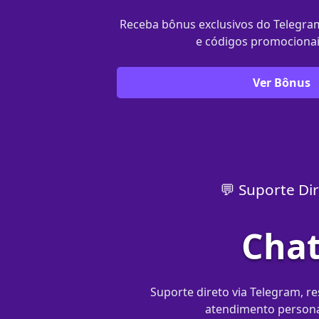
Receba bônus exclusivos do Telegra
e códigos promocionai
Ver Bônus
💬 Suporte Di
Cha
Suporte direto via Telegram, r
atendimento persona