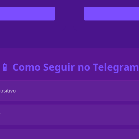
e
📱 Como Seguir no Telegram
ositivo
"