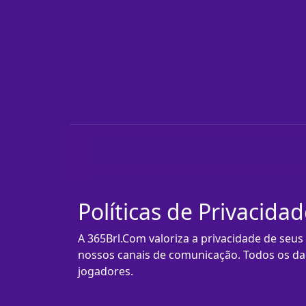
Políticas de Privacida
A 365Brl.Com valoriza a privacidade de seu
nossos canais de comunicação. Todos os dad
jogadores.