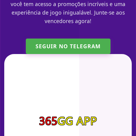
você tem acesso a promoções incríveis e uma
experiência de jogo inigualável. Junte-se aos
vencedores agora!
SEGUIR NO TELEGRAM