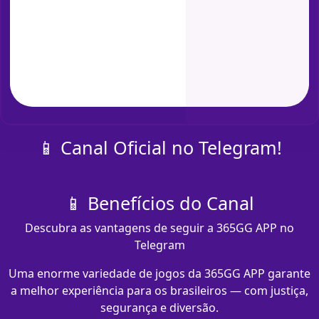
📱 Canal Oficial no Telegram!
📱 Benefícios do Canal
Descubra as vantagens de seguir a 365GG APP no
Telegram
Uma enorme variedade de jogos da 365GG APP garante
a melhor experiência para os brasileiros — com justiça,
segurança e diversão.