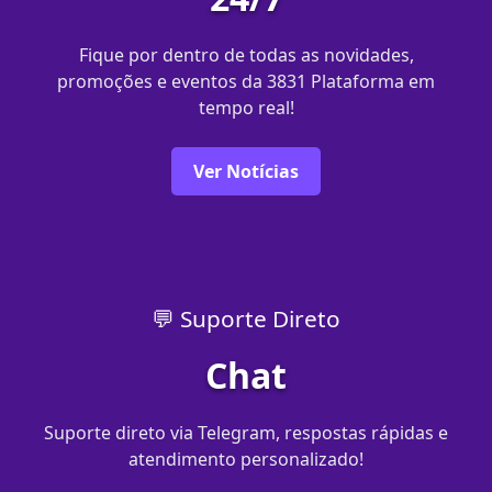
Fique por dentro de todas as novidades,
promoções e eventos da 3831 Plataforma em
tempo real!
Ver Notícias
💬 Suporte Direto
Chat
Suporte direto via Telegram, respostas rápidas e
atendimento personalizado!