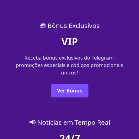
🎁 Bônus Exclusivos
VIP
Receba bônus exclusivos do Telegram,
promoções especiais e códigos promocionais
únicos!
Ver Bônus
📢 Notícias em Tempo Real
24/7