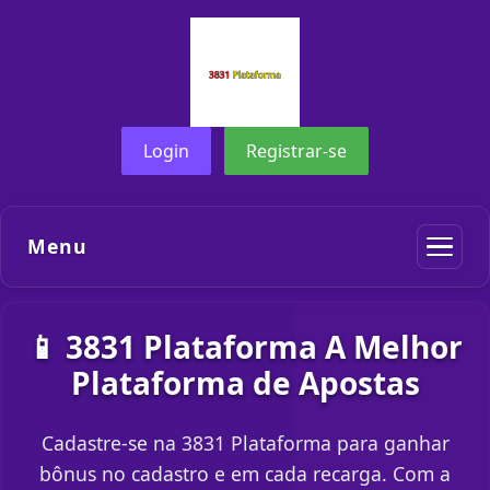
Login
Registrar-se
Menu
📱 3831 Plataforma A Melhor
Plataforma de Apostas
Cadastre-se na 3831 Plataforma para ganhar
bônus no cadastro e em cada recarga. Com a