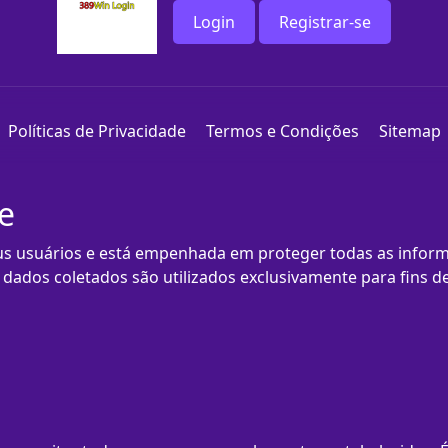
Login
Registrar-se
Políticas de Privacidade
Termos e Condições
Sitemap
de
eus usuários e está empenhada em proteger todas as infor
dados coletados são utilizados exclusivamente para fins d