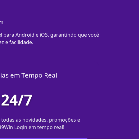
am
el para Android e iOS, garantindo que você
 e facilidade.
cias em Tempo Real
24/7
e todas as novidades, promoções e
89Win Login em tempo real!