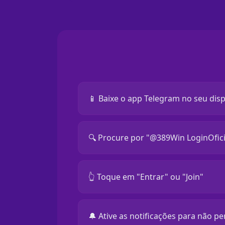
📱 Baixe o app Telegram no seu disp
🔍 Procure por "@389Win LoginOfici
👆 Toque em "Entrar" ou "Join"
🔔 Ative as notificações para não p