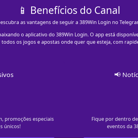
📱 Benefícios do Canal
escubra as vantagens de seguir a 389Win Login no Telegr
baixando o aplicativo do 389Win Login. O app está disponív
 todos os jogos e apostas onde quer que esteja, com rapidez
sivos
📢 Notí
m, promoções especiais
Fique por dentro d
s únicos!
eventos da 3