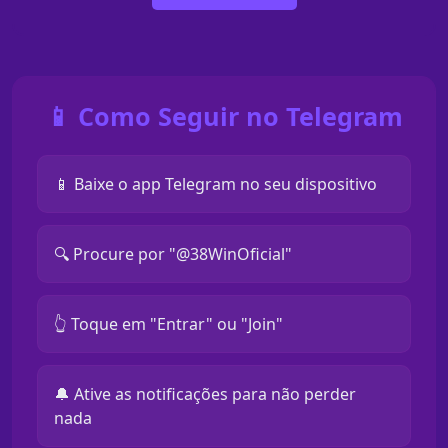
📱 Como Seguir no Telegram
📱 Baixe o app Telegram no seu dispositivo
🔍 Procure por "@38WinOficial"
👆 Toque em "Entrar" ou "Join"
🔔 Ative as notificações para não perder
nada