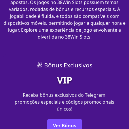
apostas. Os jogos no 38Win Slots possuem temas
variados, rodadas de bônus e recursos especiais. A
jogabilidade é fluida, e todos são compatíveis com
dispositivos móveis, permitindo jogar a qualquer hora e
lugar. Explore uma experiência de jogo envolvente e
divertida no 38Win Slots!
🎁 Bônus Exclusivos
VIP
Receba bônus exclusivos do Telegram,
promoções especiais e códigos promocionais
únicos!
Ver Bônus