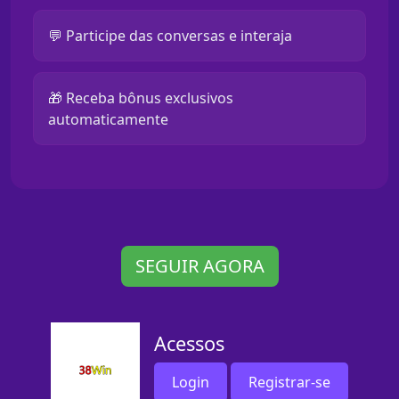
💬 Participe das conversas e interaja
🎁 Receba bônus exclusivos
automaticamente
SEGUIR AGORA
Acessos
Login
Registrar-se