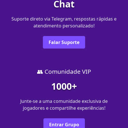
Chat
Suporte direto via Telegram, respostas rápidas e
atendimento personalizado!
Falar Suporte
👥 Comunidade VIP
1000+
Junte-se a uma comunidade exclusiva de
jogadores e compartilhe experiências!
Entrar Grupo