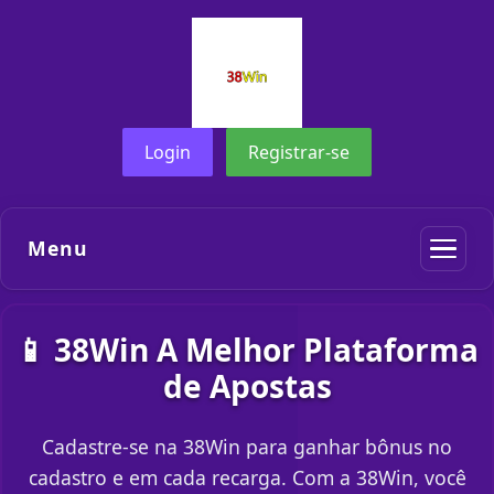
Login
Registrar-se
Menu
📱 38Win A Melhor Plataforma
de Apostas
Cadastre-se na 38Win para ganhar bônus no
cadastro e em cada recarga. Com a 38Win, você