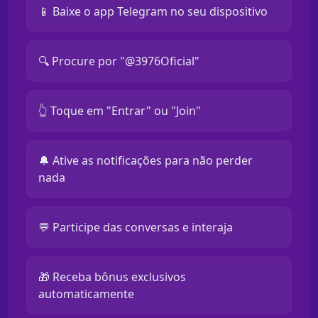
📱 Baixe o app Telegram no seu dispositivo
🔍 Procure por "@3976Oficial"
👆 Toque em "Entrar" ou "Join"
🔔 Ative as notificações para não perder
nada
💬 Participe das conversas e interaja
🎁 Receba bônus exclusivos
automaticamente