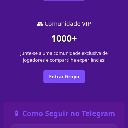
👥 Comunidade VIP
1000+
Junte-se a uma comunidade exclusiva de
jogadores e compartilhe experiências!
Entrar Grupo
📱 Como Seguir no Telegram