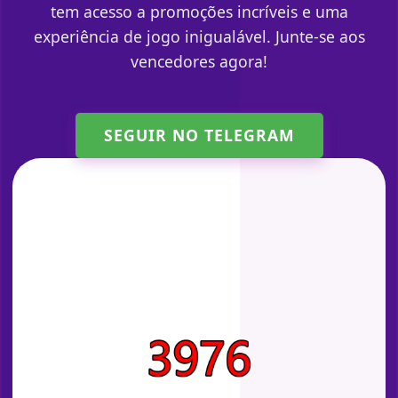
tem acesso a promoções incríveis e uma
experiência de jogo inigualável. Junte-se aos
vencedores agora!
SEGUIR NO TELEGRAM