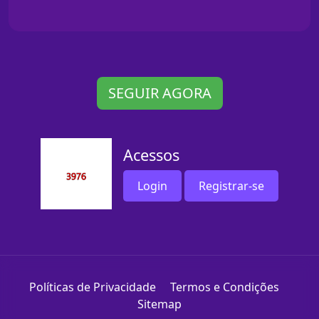
SEGUIR AGORA
Acessos
Login
Registrar-se
Políticas de Privacidade
Termos e Condições
Sitemap