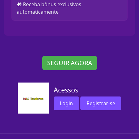
🎁 Receba bônus exclusivos
automaticamente
SEGUIR AGORA
Acessos
Login
Registrar-se