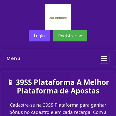
Login
Registrar-se
Menu
📱 39SS Plataforma A Melhor
Plataforma de Apostas
Cadastre-se na 39SS Plataforma para ganhar
bônus no cadastro e em cada recarga. Com a