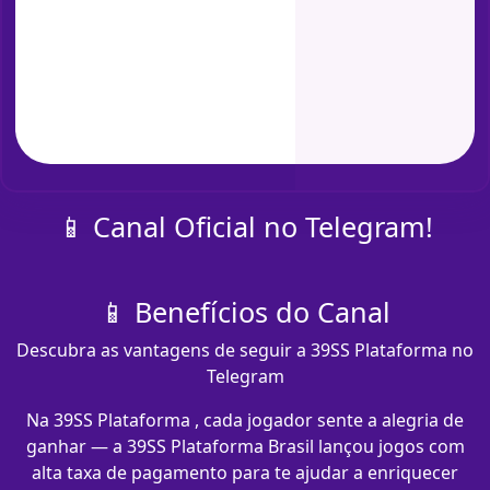
📱 Canal Oficial no Telegram!
📱 Benefícios do Canal
Descubra as vantagens de seguir a 39SS Plataforma no
Telegram
Na 39SS Plataforma , cada jogador sente a alegria de
ganhar — a 39SS Plataforma Brasil lançou jogos com
alta taxa de pagamento para te ajudar a enriquecer