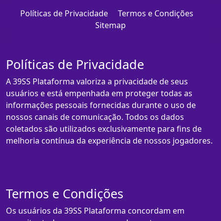
Políticas de Privacidade
Termos e Condições
Sitemap
Políticas de Privacidade
A 39SS Plataforma valoriza a privacidade de seus
usuários e está empenhada em proteger todas as
informações pessoais fornecidas durante o uso de
nossos canais de comunicação. Todos os dados
coletados são utilizados exclusivamente para fins de
melhoria contínua da experiência de nossos jogadores.
Termos e Condições
Os usuários da 39SS Plataforma concordam em