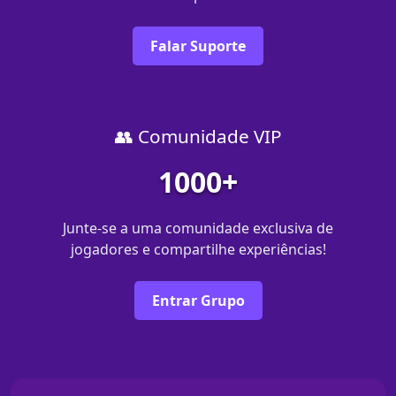
Falar Suporte
👥 Comunidade VIP
1000+
Junte-se a uma comunidade exclusiva de
jogadores e compartilhe experiências!
Entrar Grupo