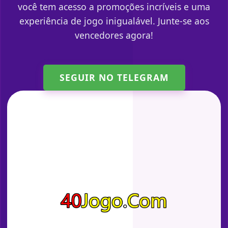
você tem acesso a promoções incríveis e uma
experiência de jogo inigualável. Junte-se aos
vencedores agora!
SEGUIR NO TELEGRAM