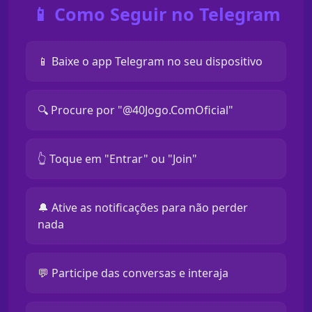
📱 Como Seguir no Telegram
📱 Baixe o app Telegram no seu dispositivo
🔍 Procure por "@40Jogo.ComOficial"
👆 Toque em "Entrar" ou "Join"
🔔 Ative as notificações para não perder
nada
💬 Participe das conversas e interaja