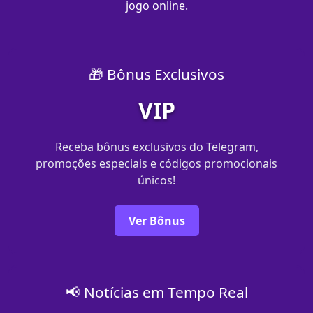
jogo online.
🎁 Bônus Exclusivos
VIP
Receba bônus exclusivos do Telegram,
promoções especiais e códigos promocionais
únicos!
Ver Bônus
📢 Notícias em Tempo Real