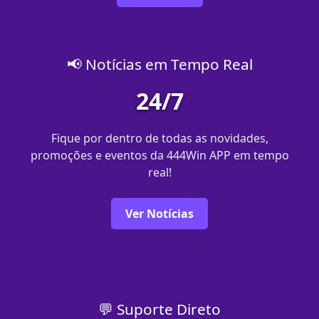
📢 Notícias em Tempo Real
24/7
Fique por dentro de todas as novidades,
promoções e eventos da 444Win APP em tempo
real!
Ver Notícias
💬 Suporte Direto