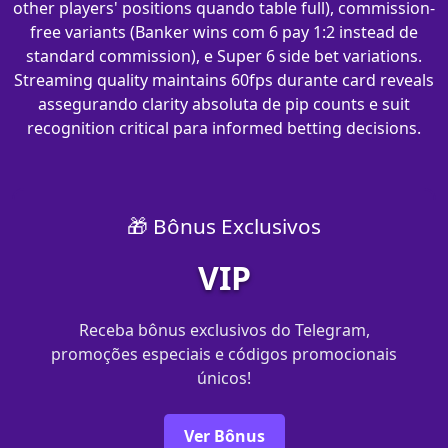
other players' positions quando table full), commission-
free variants (Banker wins com 6 pay 1:2 instead de
standard commission), e Super 6 side bet variations.
Streaming quality maintains 60fps durante card reveals
assegurando clarity absoluta de pip counts e suit
recognition critical para informed betting decisions.
🎁 Bônus Exclusivos
VIP
Receba bônus exclusivos do Telegram,
promoções especiais e códigos promocionais
únicos!
Ver Bônus