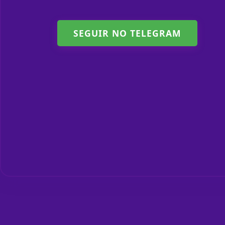
SEGUIR NO TELEGRAM