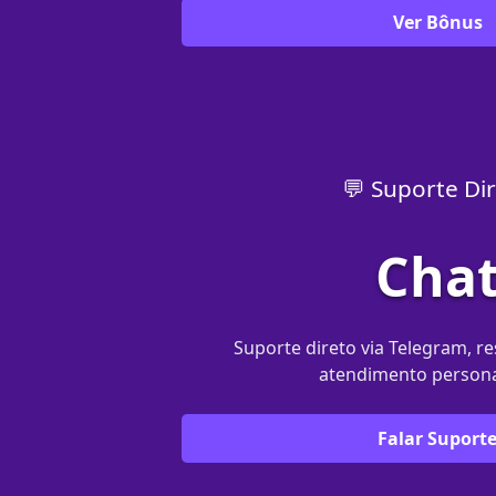
Ver Bônus
💬 Suporte Di
Cha
Suporte direto via Telegram, r
atendimento persona
Falar Suport