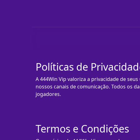
Políticas de Privacida
A 444Win Vip valoriza a privacidade de seu
nossos canais de comunicação. Todos os dad
jogadores.
Termos e Condições