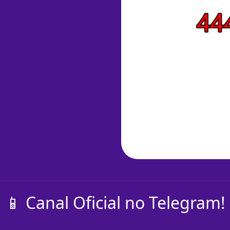
📱 Canal Oficial no Telegram!