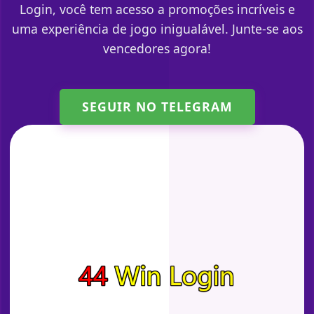
Login, você tem acesso a promoções incríveis e
uma experiência de jogo inigualável. Junte-se aos
vencedores agora!
SEGUIR NO TELEGRAM