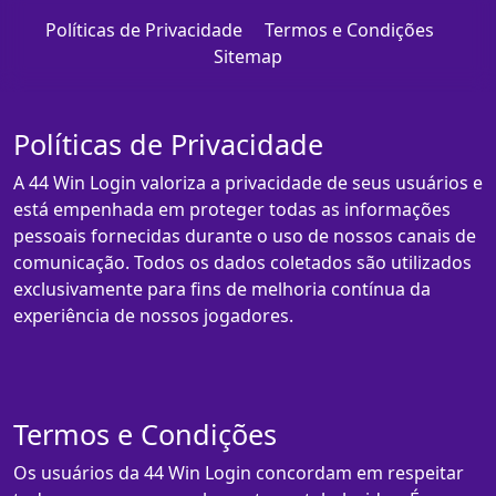
Políticas de Privacidade
Termos e Condições
Sitemap
Políticas de Privacidade
A 44 Win Login valoriza a privacidade de seus usuários e
está empenhada em proteger todas as informações
pessoais fornecidas durante o uso de nossos canais de
comunicação. Todos os dados coletados são utilizados
exclusivamente para fins de melhoria contínua da
experiência de nossos jogadores.
Termos e Condições
Os usuários da 44 Win Login concordam em respeitar