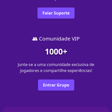
Falar Suporte
👥 Comunidade VIP
1000+
Junte-se a uma comunidade exclusiva de
jogadores e compartilhe experiências!
Entrar Grupo