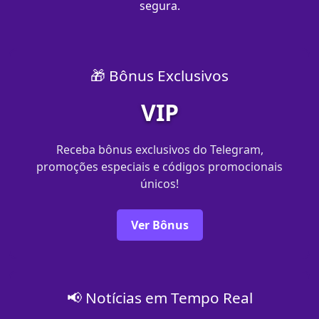
segura.
🎁 Bônus Exclusivos
VIP
Receba bônus exclusivos do Telegram,
promoções especiais e códigos promocionais
únicos!
Ver Bônus
📢 Notícias em Tempo Real