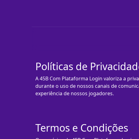
Políticas de Privacida
A 45B Com Plataforma Login valoriza a pri
durante o uso de nossos canais de comunica
experiência de nossos jogadores.
Termos e Condições