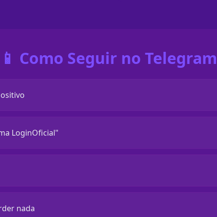
📱 Como Seguir no Telegram
ositivo
ma LoginOficial"
erder nada