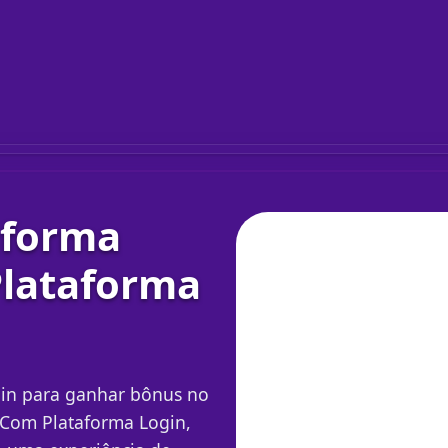
aforma
Plataforma
gin para ganhar bônus no
 Com Plataforma Login,