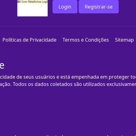
Login
Registrar-se
Políticas de Privacidade
Termos e Condições
Sitemap
de
vacidade de seus usuários e está empenhada em proteger to
ção. Todos os dados coletados são utilizados exclusivamen