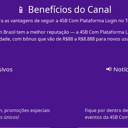
📱 Benefícios do Canal
a as vantagens de seguir a 45B Com Plataforma Login no 
 Brasil tem a melhor reputação — a 45B Com Plataforma Lo
idade, com bônus que vão de R$88 a R$8.888 para novos usu
sivos
📢 Notí
m, promoções especiais
Fique por dentro d
s únicos!
eventos da 45B Com