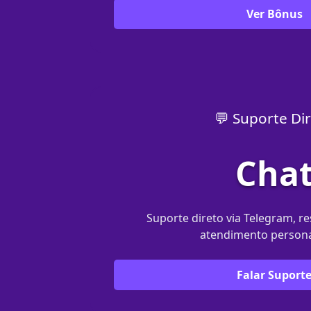
Ver Bônus
💬 Suporte Di
Cha
Suporte direto via Telegram, r
atendimento persona
Falar Suport