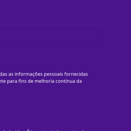
das as informações pessoais fornecidas
te para fins de melhoria contínua da