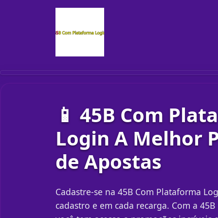
📱 45B Com Plat
Login A Melhor 
de Apostas
Cadastre-se na 45B Com Plataforma Lo
cadastro e em cada recarga. Com a 45B