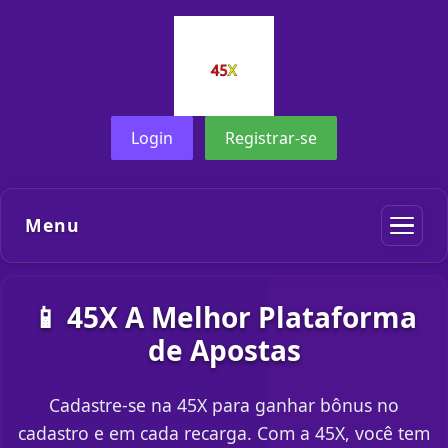
Login
Registrar-se
Menu
📱 45X A Melhor Plataforma
de Apostas
Cadastre-se na 45X para ganhar bônus no
cadastro e em cada recarga. Com a 45X, você tem