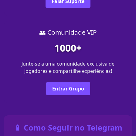
Falar Suporte
👥 Comunidade VIP
1000+
Junte-se a uma comunidade exclusiva de
jogadores e compartilhe experiências!
Entrar Grupo
📱 Como Seguir no Telegram