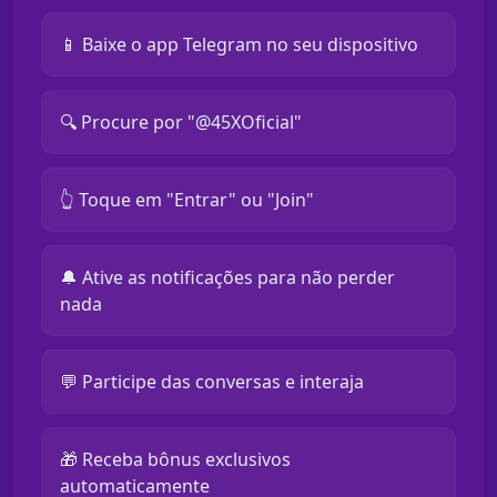
📱 Baixe o app Telegram no seu dispositivo
🔍 Procure por "@45XOficial"
👆 Toque em "Entrar" ou "Join"
🔔 Ative as notificações para não perder
nada
💬 Participe das conversas e interaja
🎁 Receba bônus exclusivos
automaticamente