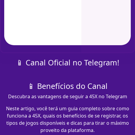
📱 Canal Oficial no Telegram!
📱 Benefícios do Canal
Descubra as vantagens de seguir a 45X no Telegram
Neste artigo, você terá um guia completo sobre como
funciona a 45X, quais os benefícios de se registrar, os
tipos de jogos disponíveis e dicas para tirar o máximo
proveito da plataforma.