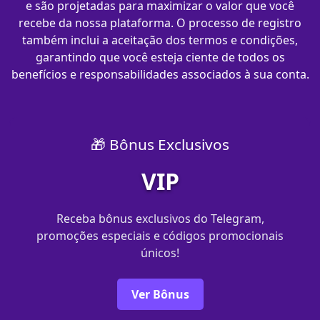
e são projetadas para maximizar o valor que você
recebe da nossa plataforma. O processo de registro
também inclui a aceitação dos termos e condições,
garantindo que você esteja ciente de todos os
benefícios e responsabilidades associados à sua conta.
🎁 Bônus Exclusivos
VIP
Receba bônus exclusivos do Telegram,
promoções especiais e códigos promocionais
únicos!
Ver Bônus