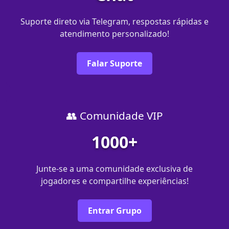
Suporte direto via Telegram, respostas rápidas e
atendimento personalizado!
Falar Suporte
👥 Comunidade VIP
1000+
Junte-se a uma comunidade exclusiva de
jogadores e compartilhe experiências!
Entrar Grupo