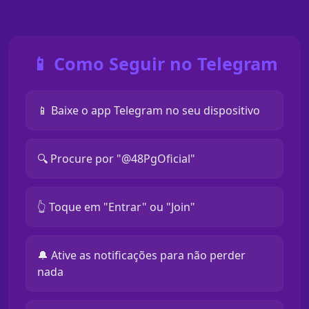
📱 Como Seguir no Telegram
📱 Baixe o app Telegram no seu dispositivo
🔍 Procure por "@48PgOficial"
👆 Toque em "Entrar" ou "Join"
🔔 Ative as notificações para não perder
nada