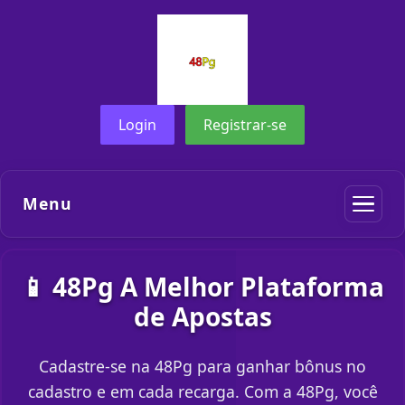
Login
Registrar-se
Menu
📱 48Pg A Melhor Plataforma
de Apostas
Cadastre-se na 48Pg para ganhar bônus no
cadastro e em cada recarga. Com a 48Pg, você