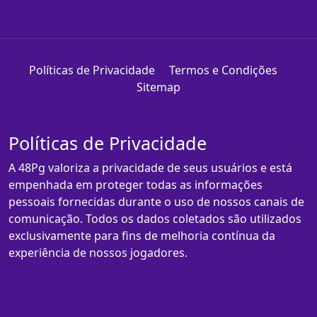
Políticas de Privacidade
Termos e Condições
Sitemap
Políticas de Privacidade
A 48Pg valoriza a privacidade de seus usuários e está
empenhada em proteger todas as informações
pessoais fornecidas durante o uso de nossos canais de
comunicação. Todos os dados coletados são utilizados
exclusivamente para fins de melhoria contínua da
experiência de nossos jogadores.