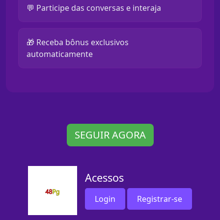
💬 Participe das conversas e interaja
🎁 Receba bônus exclusivos
automaticamente
SEGUIR AGORA
Acessos
Login
Registrar-se