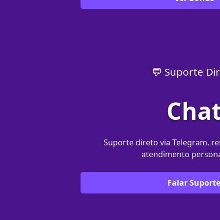
💬 Suporte Di
Cha
Suporte direto via Telegram, r
atendimento persona
Falar Suport