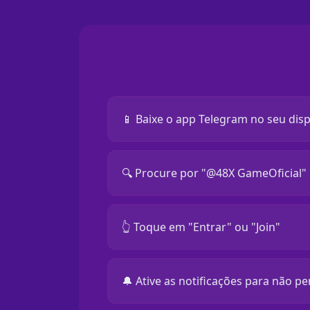
📱 Baixe o app Telegram no seu disp
🔍 Procure por "@48X GameOficial"
👆 Toque em "Entrar" ou "Join"
🔔 Ative as notificações para não p