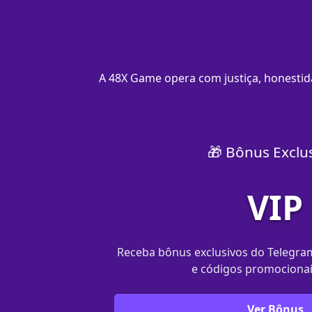
A 48X Game opera com justiça, honestida
🎁 Bônus Exclu
VIP
Receba bônus exclusivos do Telegra
e códigos promocionai
Ver Bônus