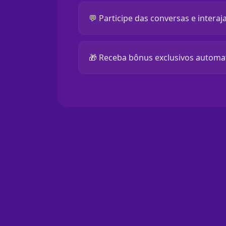
💬 Participe das conversas e interaj
🎁 Receba bônus exclusivos autom