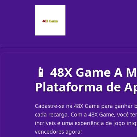
📱 48X Game A M
Plataforma de A
Cadastre-se na 48X Game para ganhar 
cada recarga. Com a 48X Game, você t
incríveis e uma experiência de jogo inig
vencedores agora!