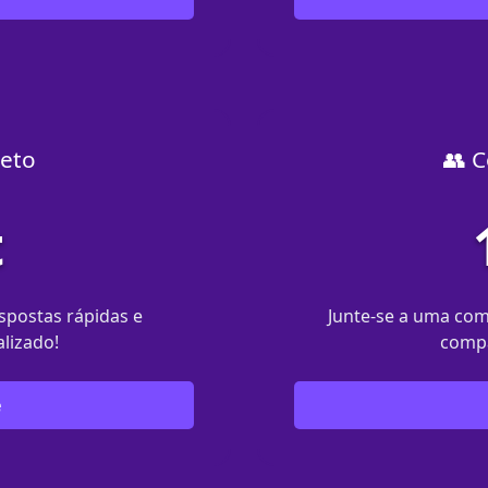
reto
👥 
t
espostas rápidas e
Junte-se a uma com
lizado!
compa
e