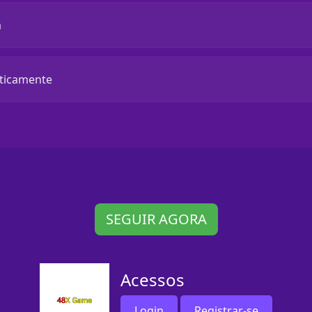
a
aticamente
SEGUIR AGORA
Acessos
Login
Registrar-se