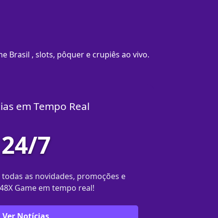
rasil , slots, pôquer e crupiês ao vivo.
cias em Tempo Real
24/7
e todas as novidades, promoções e
 48X Game em tempo real!
Ver Notícias