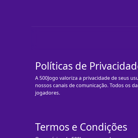
Políticas de Privacida
A 500Jogo valoriza a privacidade de seus u
nossos canais de comunicação. Todos os dad
jogadores.
Termos e Condições