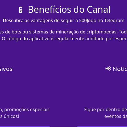
📱 Benefícios do Canal
Descubra as vantagens de seguir a 500Jogo no Telegram
es de bots ou sistemas de mineração de criptomoedas. Tod
. O código do aplicativo é regularmente auditado por espe
sivos
📢 Notí
m, promoções especiais
Fique por dentro d
s únicos!
eventos d