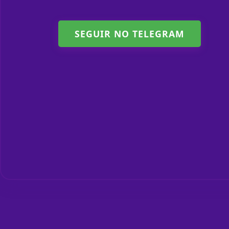
SEGUIR NO TELEGRAM