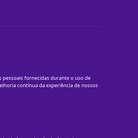
s pessoais fornecidas durante o uso de
elhoria contínua da experiência de nossos