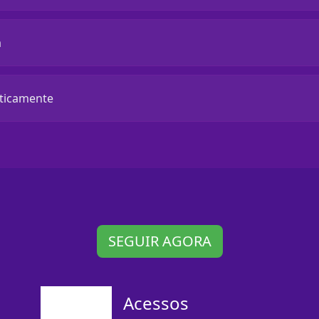
a
aticamente
SEGUIR AGORA
Acessos