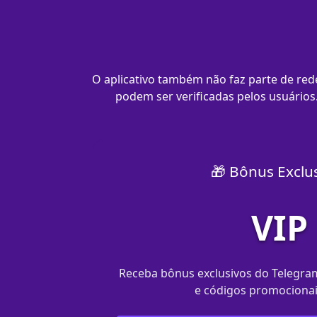
O aplicativo também não faz parte de red
podem ser verificadas pelos usuários
🎁 Bônus Exclu
VIP
Receba bônus exclusivos do Telegra
e códigos promocionai