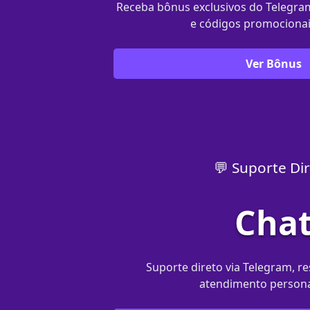
Receba bônus exclusivos do Telegra
e códigos promocionai
Ver Bônus
💬 Suporte Di
Cha
Suporte direto via Telegram, r
atendimento persona