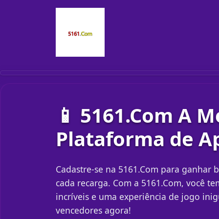
📱 5161.Com A M
Plataforma de A
Cadastre-se na 5161.Com para ganhar 
cada recarga. Com a 5161.Com, você t
incríveis e uma experiência de jogo inig
vencedores agora!