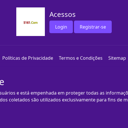
Acessos
Login
Registrar-se
Políticas de Privacidade
Termos e Condições
Sitemap
de
usuários e está empenhada em proteger todas as informaçõ
os coletados são utilizados exclusivamente para fins de m