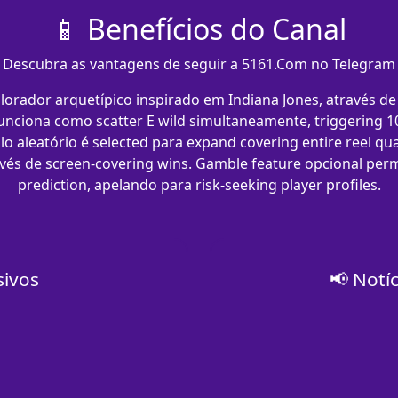
📱 Benefícios do Canal
Descubra as vantagens de seguir a 5161.Com no Telegram
xplorador arquetípico inspirado em Indiana Jones, através 
 funciona como scatter E wild simultaneamente, triggering
o aleatório é selected para expand covering entire reel 
és de screen-covering wins. Gamble feature opcional permi
prediction, apelando para risk-seeking player profiles.
sivos
📢 Notí