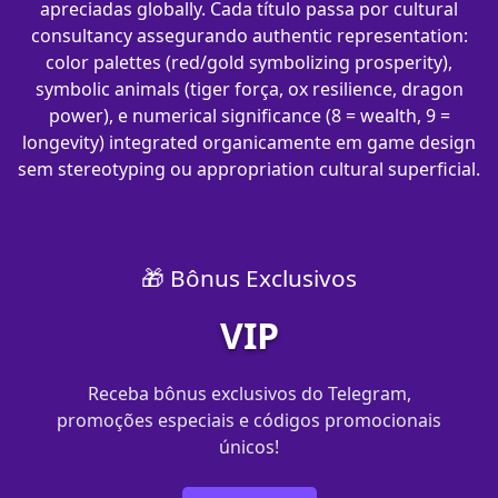
apreciadas globally. Cada título passa por cultural
consultancy assegurando authentic representation:
color palettes (red/gold symbolizing prosperity),
symbolic animals (tiger força, ox resilience, dragon
power), e numerical significance (8 = wealth, 9 =
longevity) integrated organicamente em game design
sem stereotyping ou appropriation cultural superficial.
🎁 Bônus Exclusivos
VIP
Receba bônus exclusivos do Telegram,
promoções especiais e códigos promocionais
únicos!