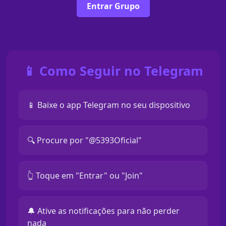
Entrar Grupo
📱 Como Seguir no Telegram
📱 Baixe o app Telegram no seu dispositivo
🔍 Procure por "@5393Oficial"
👆 Toque em "Entrar" ou "Join"
🔔 Ative as notificações para não perder
nada