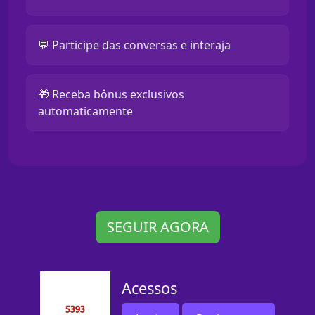
💬 Participe das conversas e interaja
🎁 Receba bônus exclusivos
automaticamente
SEGUIR AGORA
Acessos