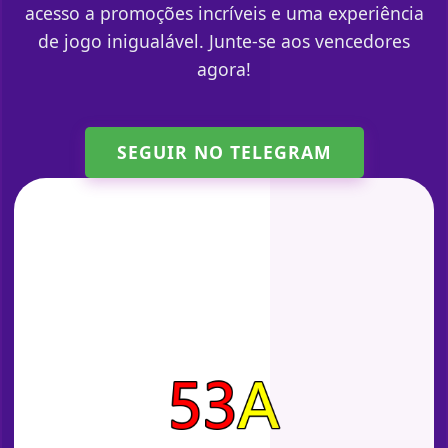
acesso a promoções incríveis e uma experiência
de jogo inigualável. Junte-se aos vencedores
agora!
SEGUIR NO TELEGRAM