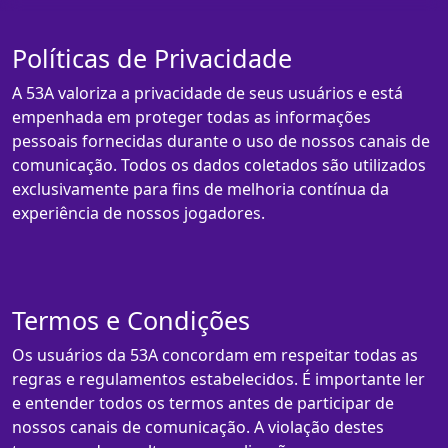
Políticas de Privacidade
A 53A valoriza a privacidade de seus usuários e está
empenhada em proteger todas as informações
pessoais fornecidas durante o uso de nossos canais de
comunicação. Todos os dados coletados são utilizados
exclusivamente para fins de melhoria contínua da
experiência de nossos jogadores.
Termos e Condições
Os usuários da 53A concordam em respeitar todas as
regras e regulamentos estabelecidos. É importante ler
e entender todos os termos antes de participar de
nossos canais de comunicação. A violação destes