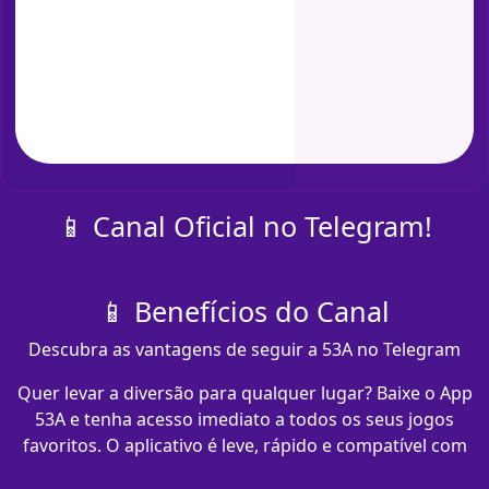
📱 Canal Oficial no Telegram!
📱 Benefícios do Canal
Descubra as vantagens de seguir a 53A no Telegram
Quer levar a diversão para qualquer lugar? Baixe o App
53A e tenha acesso imediato a todos os seus jogos
favoritos. O aplicativo é leve, rápido e compatível com