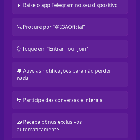
📱 Baixe o app Telegram no seu dispositivo
🔍 Procure por "@53AOficial"
👆 Toque em "Entrar" ou "Join"
🔔 Ative as notificações para não perder
nada
💬 Participe das conversas e interaja
🎁 Receba bônus exclusivos
automaticamente