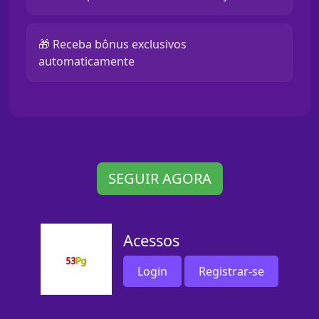
🎁 Receba bônus exclusivos
automaticamente
SEGUIR AGORA
Acessos
Login
Registrar-se