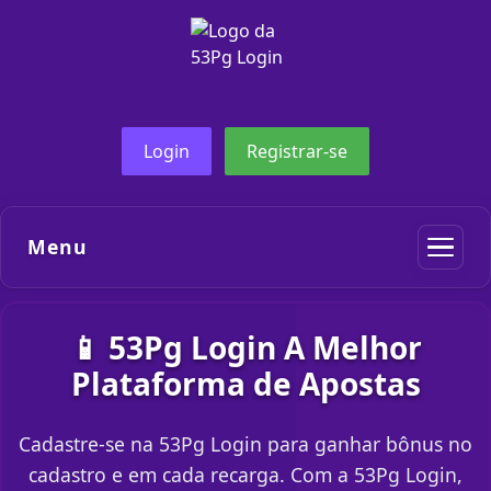
Login
Registrar-se
Menu
📱 53Pg Login A Melhor
Plataforma de Apostas
Cadastre-se na 53Pg Login para ganhar bônus no
cadastro e em cada recarga. Com a 53Pg Login,