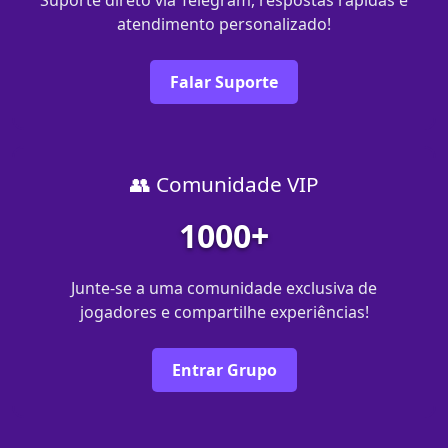
atendimento personalizado!
Falar Suporte
👥 Comunidade VIP
1000+
Junte-se a uma comunidade exclusiva de
jogadores e compartilhe experiências!
Entrar Grupo