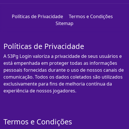
Políticas de Privacidade
Termos e Condições
Sitemap
Políticas de Privacidade
A 53Pg Login valoriza a privacidade de seus usuários e
está empenhada em proteger todas as informações
pessoais fornecidas durante o uso de nossos canais de
comunicação. Todos os dados coletados são utilizados
exclusivamente para fins de melhoria contínua da
experiência de nossos jogadores.
Termos e Condições