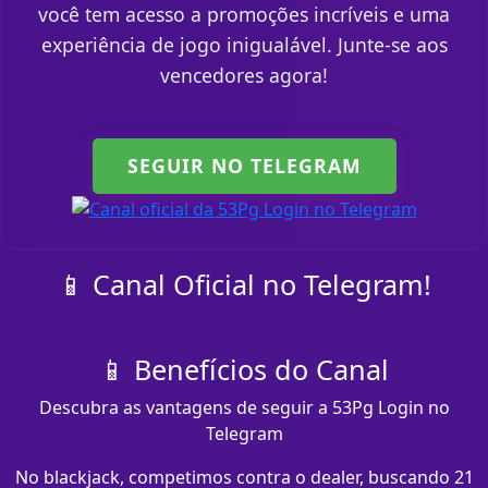
você tem acesso a promoções incríveis e uma
experiência de jogo inigualável. Junte-se aos
vencedores agora!
SEGUIR NO TELEGRAM
📱 Canal Oficial no Telegram!
📱 Benefícios do Canal
Descubra as vantagens de seguir a 53Pg Login no
Telegram
No blackjack, competimos contra o dealer, buscando 21