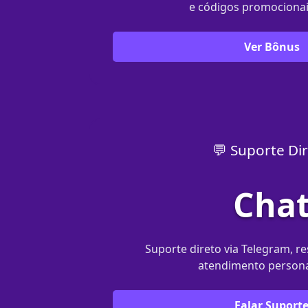
e códigos promocionai
Ver Bônus
💬 Suporte Di
Cha
Suporte direto via Telegram, r
atendimento persona
Falar Suport