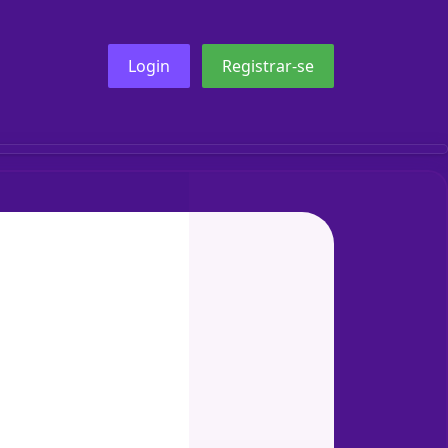
Login
Registrar-se