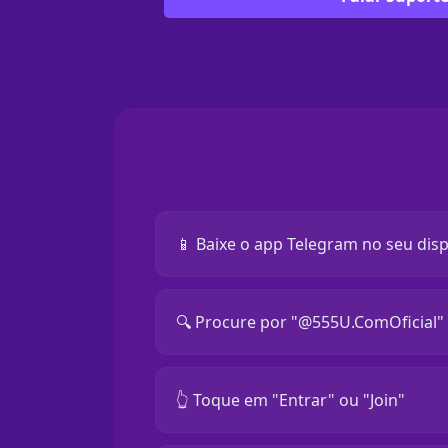
📱 Baixe o app Telegram no seu disp
🔍 Procure por "@555U.ComOficial"
👆 Toque em "Entrar" ou "Join"