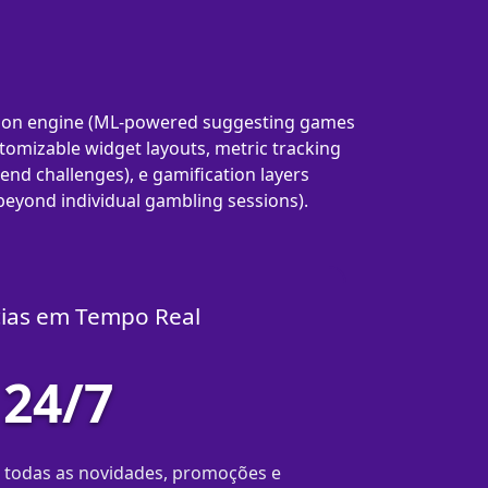
tion engine (ML-powered suggesting games
tomizable widget layouts, metric tracking
end challenges), e gamification layers
eyond individual gambling sessions).
cias em Tempo Real
24/7
e todas as novidades, promoções e