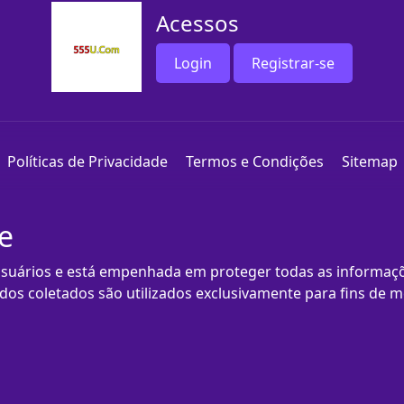
Acessos
Login
Registrar-se
Políticas de Privacidade
Termos e Condições
Sitemap
de
 usuários e está empenhada em proteger todas as informaçõ
os coletados são utilizados exclusivamente para fins de m